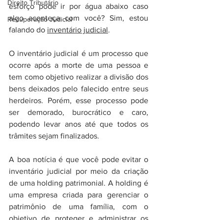
Direito Tributário
esforço pode ir por água abaixo caso 
algo aconteça com você? Sim, estou 
Recuperação Judicial
falando do 
inventário judicial
.
O inventário judicial é um processo que 
ocorre após a morte de uma pessoa e 
tem como objetivo realizar a divisão dos 
bens deixados pelo falecido entre seus 
herdeiros. Porém, esse processo pode 
ser demorado, burocrático e caro, 
podendo levar anos até que todos os 
trâmites sejam finalizados.
A boa notícia é que você pode evitar o 
inventário judicial por meio da criação 
de uma holding patrimonial. A holding é 
uma empresa criada para gerenciar o 
patrimônio de uma família, com o 
objetivo de proteger e administrar os 