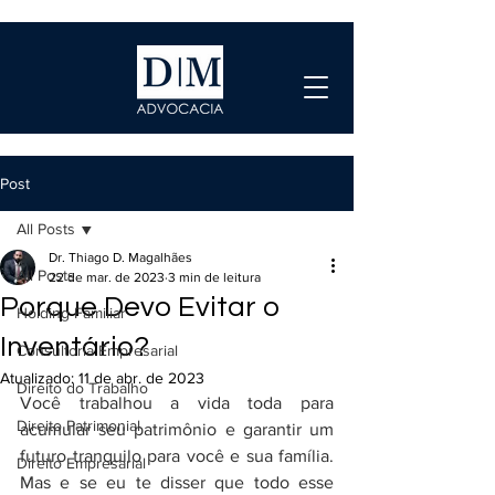
Post
All Posts
Dr. Thiago D. Magalhães
All Posts
22 de mar. de 2023
3 min de leitura
Porque Devo Evitar o
Holding Familiar
Inventário?
Consultoria Empresarial
Atualizado:
11 de abr. de 2023
Direito do Trabalho
Você trabalhou a vida toda para 
Direito Patrimonial
acumular seu patrimônio e garantir um 
futuro tranquilo para você e sua família. 
Direito Empresarial
Mas e se eu te disser que todo esse 