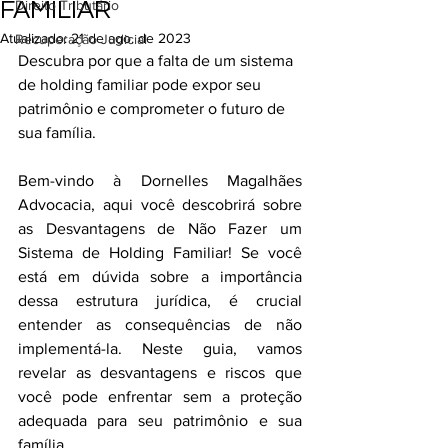
FAMILIAR
Direito Tributário
Atualizado:
21 de ago. de 2023
Recuperação Judicial
Descubra por que a falta de um sistema 
de holding familiar pode expor seu 
patrimônio e comprometer o futuro de 
sua família.
Bem-vindo à Dornelles Magalhães 
Advocacia, aqui você descobrirá sobre 
as Desvantagens de Não Fazer um 
Sistema de Holding Familiar! Se você 
está em dúvida sobre a importância 
dessa estrutura jurídica, é crucial 
entender as consequências de não 
implementá-la. Neste guia, vamos 
revelar as desvantagens e riscos que 
você pode enfrentar sem a proteção 
adequada para seu patrimônio e sua 
família.